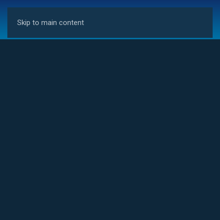
conta
Skip to main content
Beneficie das subidas e descidas das Bolsas Mundiais
Nasdaq 100, DAX, S&P 500, Euro Stoxx, Hang Seng, CAC, IBEX,
Dow Jones...
GARANTA JÁ
na invest btrader transaccionam-se
produtos financeiros
complexos
+ info