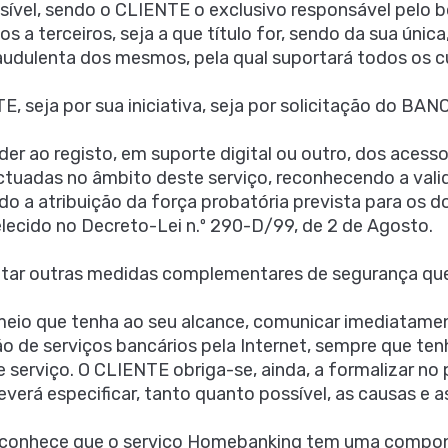
ssível, sendo o CLIENTE o exclusivo responsável pelo b
 a terceiros, seja a que título for, sendo da sua única,
raudulenta dos mesmos, pela qual suportará todos os cu
E, seja por sua iniciativa, seja por solicitação do BA
er ao registo, em suporte digital ou outro, dos aces
ctuadas no âmbito deste serviço, reconhecendo a vali
ndo a atribuição da força probatória prevista para os
lecido no Decreto-Lei n.º 290-D/99, de 2 de Agosto.
optar outras medidas complementares de segurança qu
 meio que tenha ao seu alcance, comunicar imediatam
 de serviços bancários pela Internet, sempre que te
 serviço. O CLIENTE obriga-se, ainda, a formalizar no 
everá especificar, tanto quanto possível, as causas e
reconhece que o serviço Homebanking tem uma compon