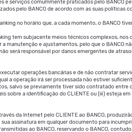
ões e serviços comummente praticados pelo BANCO pel
zados pelo BANCO de acordo com as suas políticas co
nking no horário que, a cada momento, o BANCO tiver
ng tem subjacente meios técnicos complexos, nos qua
 a manutenção e ajustamentos, pelo que o BANCO não
ão será responsável por danos emergentes de atrasos 
 executar operações bancárias e de não contratar ser
 qual a operação irá ser processada não estiver sufici
os, salvo se previamente tiver sido contratado entr
áveis sobre a identificação do CLIENTE ou (iii) esteja
através da Internet pelo CLIENTE ao BANCO, produzirão
a sua assinatura em qualquer documento para incumpr
ransmitidas ao BANCO, reservando o BANCO, contudo, o