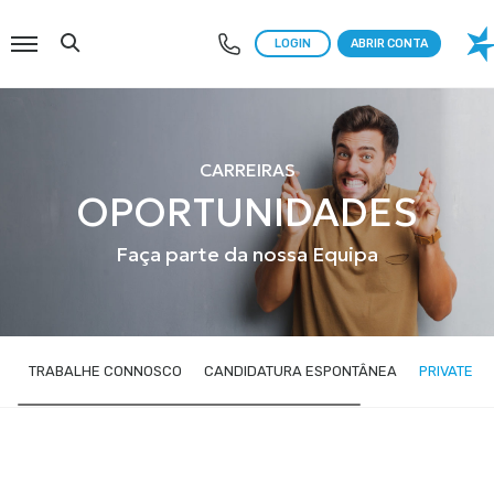
Menu
Search
LOGIN
ABRIR CONTA
CARREIRAS
OPORTUNIDADES
Faça parte da nossa Equipa
TRABALHE CONNOSCO
CANDIDATURA ESPONTÂNEA
PRIVATE F