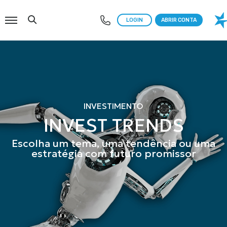
Menu
Search
LOGIN
ABRIR CONTA
INVESTIMENTO
INVEST TRENDS
Escolha um tema, uma tendência ou uma
estratégia com futuro promissor