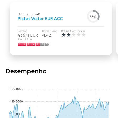
LU0104885248
35%
Pictet Water EUR ACC
Cotação
Rend. 1 Ano
Rating Morningstar
★
★
★
★
★
436,11 EUR
-1,42
Risco 1 Ano
1
2
3
4
5
6
7
Desempenho