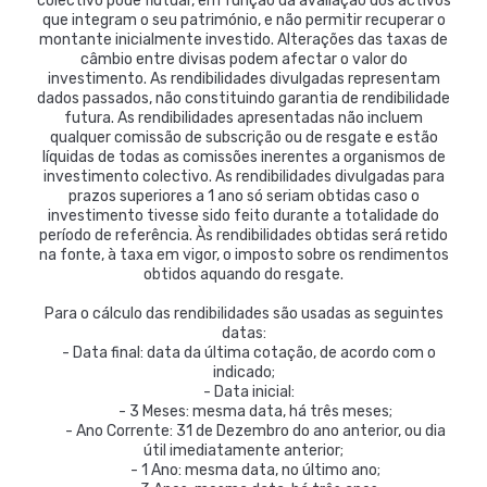
colectivo pode flutuar, em função da avaliação dos activos
que integram o seu património, e não permitir recuperar o
montante inicialmente investido. Alterações das taxas de
câmbio entre divisas podem afectar o valor do
investimento. As rendibilidades divulgadas representam
dados passados, não constituindo garantia de rendibilidade
futura. As rendibilidades apresentadas não incluem
qualquer comissão de subscrição ou de resgate e estão
líquidas de todas as comissões inerentes a organismos de
investimento colectivo. As rendibilidades divulgadas para
prazos superiores a 1 ano só seriam obtidas caso o
investimento tivesse sido feito durante a totalidade do
período de referência. Às rendibilidades obtidas será retido
na fonte, à taxa em vigor, o imposto sobre os rendimentos
obtidos aquando do resgate.
Para o cálculo das rendibilidades são usadas as seguintes
datas:
- Data final: data da última cotação, de acordo com o
indicado;
- Data inicial:
- 3 Meses: mesma data, há três meses;
- Ano Corrente: 31 de Dezembro do ano anterior, ou dia
útil imediatamente anterior;
- 1 Ano: mesma data, no último ano;