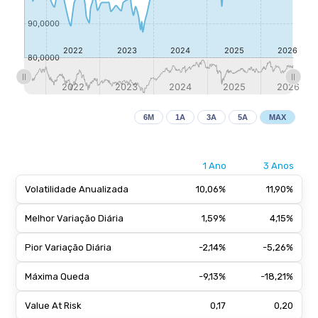
6M
1A
3A
5A
MAX
1 Ano
3 Anos
Volatilidade Anualizada
10,06%
11,90%
Melhor Variação Diária
1,59%
4,15%
Pior Variação Diária
-2,14%
-5,26%
Máxima Queda
-9,13%
-18,21%
Value At Risk
0,17
0,20